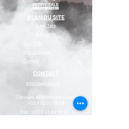
PLAN DU SITE
Berry Tale
Nos cafés
Nos Thés
Nos Gobelets
Contact
CONTACT
info@berrytale.fr
Standard téléphonique Siège :
+33 9 82 51 49 54
Fax :
+33 5 24 84 69 92
RÉSEAUX SOCIAUX