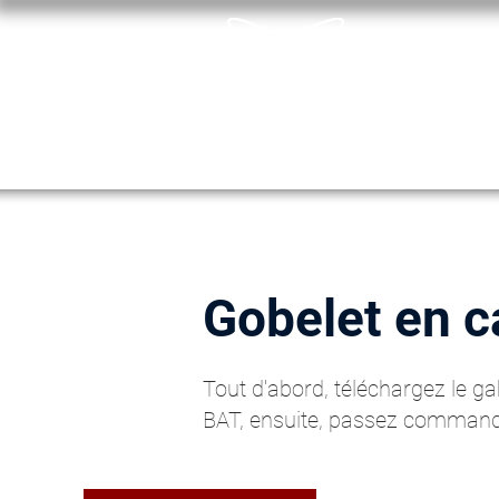
ACCUEIL
son rapide
A partir de 1000pcs
Gobelet en c
Tout d'abord, téléchargez le ga
BAT, ensuite, passez commande 