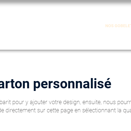
BERRY TALE
NOS CAFÉS
NOS THÉS
NOS GOBELE
Concep
arton personnalisé
barit pour y ajouter votre design, ensuite, nous pourr
directement sur cette page en sélectionnant la quan