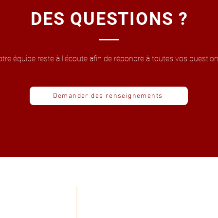
DES QUESTIONS ?
tre équipe reste à l'écoute afin de répondre à toutes vos question
Demander des renseignements
AN DU SITE
CONTACT
ry Tale
info@berrytale.fr