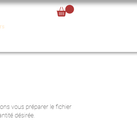
Se connecter
TS
CONTACT
Expérience
tion et BAT gratuits
Haute qualit
ons vous préparer le fichier
tité désirée.