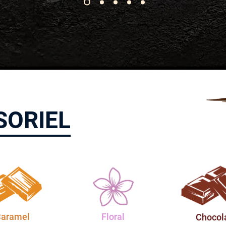
SORIEL
aramel
Floral
Chocol