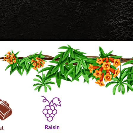
Raisin
at