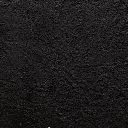
Catuaï
Lavé
TYPE DE RÉCOLTE
LIGNÉE
Sélective
Mundo
Novo
x
Caturra