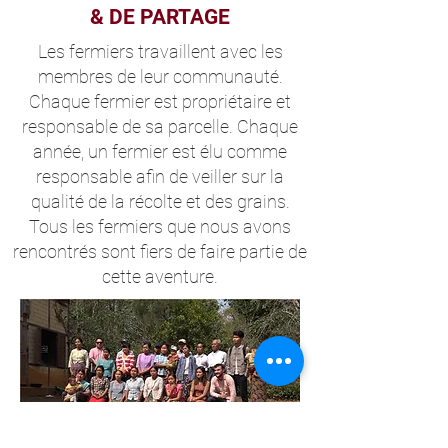
& DE PARTAGE
Les fermiers travaillent avec les
membres de leur communauté.
Chaque fermier est propriétaire et
responsable de sa parcelle. Chaque
année, un fermier est élu comme
responsable afin de veiller sur la
qualité de la récolte et des grains.
Tous les fermiers que nous avons
rencontrés sont fiers de faire partie de
cette aventure.