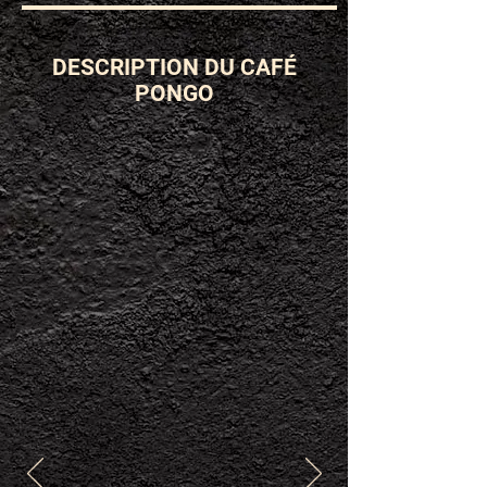
DESCRIPTION DU CAFÉ
PONGO
ESPÈCE
VARIÉTÉ
Arabica
Catuaï
PROCESS
SCORE
Nature
83,5