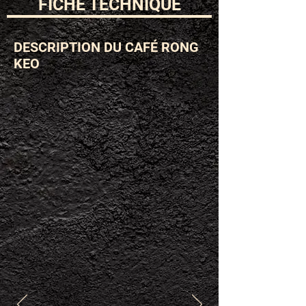
FICHE TECHNIQUE
DESCRIPTION DU CAFÉ RONG
KEO
ESPÈCE
VARIÉTÉ
Arabica
Catimor
Process
SCORE
Red
84,25
Honey