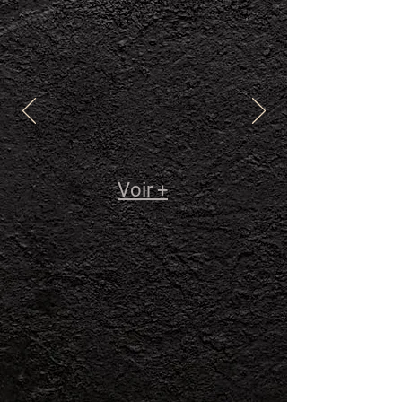
PROCESS
SCORE
Lavé
82,5
Voir +